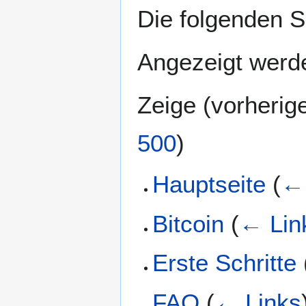
Die folgenden S
Angezeigt werde
Zeige (
vorherig
500
)
Hauptseite
(
← 
Bitcoin
(
← Lin
Erste Schritte
FAQ
(
← Links