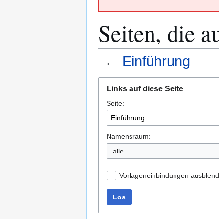
Seiten, die a
←
Einführung
Zur
Zur
Links auf diese Seite
Navigation
Suche
Seite:
springen
springen
Namensraum:
alle
Vorlageneinbindungen ausblen
Los