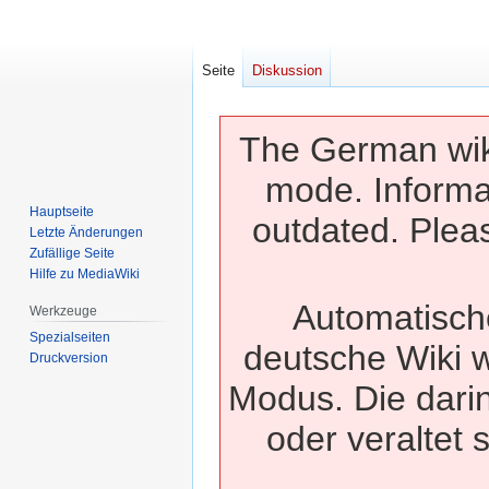
Seite
Diskussion
The German wiki
mode. Informa
Hauptseite
outdated. Pleas
Letzte Änderungen
Zufällige Seite
Hilfe zu MediaWiki
Automatisch
Werkzeuge
Spezialseiten
deutsche Wiki w
Druckversion
Modus. Die dari
oder veraltet 