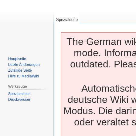
Spezialseite
The German wiki
mode. Informa
Hauptseite
outdated. Pleas
Letzte Änderungen
Zufällige Seite
Hilfe zu MediaWiki
Automatisch
Werkzeuge
Spezialseiten
deutsche Wiki w
Druckversion
Modus. Die dari
oder veraltet 