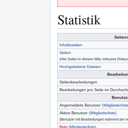
Statistik
Zur
Zur
Seitens
Navigation
Suche
Inhaltsseiten
springen
springen
Seiten
(Alle Seiten in diesem Wiki, inklusive Disku
Hochgeladene Dateien
Bearbeitun
Seitenbearbeitungen
Bearbeitungen pro Seite im Durchschn
Benutzer
Angemeldete Benutzer
(Mitgliederliste
Aktive Benutzer
(Mitgliederliste)
(Benutzer mit Bearbeitungen während der 
Bots
(Mitgliederliste)