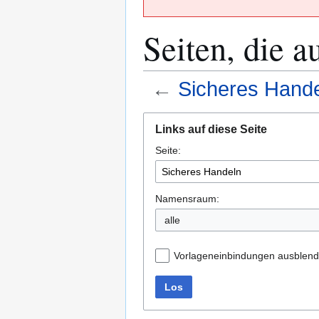
Seiten, die a
←
Sicheres Hand
Zur
Zur
Links auf diese Seite
Navigation
Suche
Seite:
springen
springen
Namensraum:
alle
Vorlageneinbindungen ausblen
Los