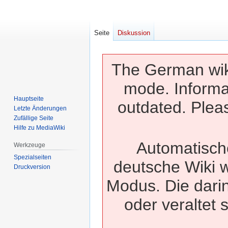
Seite
Diskussion
The German wiki
mode. Informa
Hauptseite
outdated. Pleas
Letzte Änderungen
Zufällige Seite
Hilfe zu MediaWiki
Automatisch
Werkzeuge
Spezialseiten
deutsche Wiki w
Druckversion
Modus. Die dari
oder veraltet 