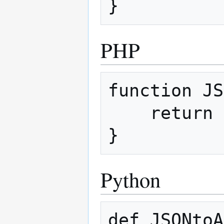
PHP
function JS
    return round($value * 1e8);

Python
def JSONtoA