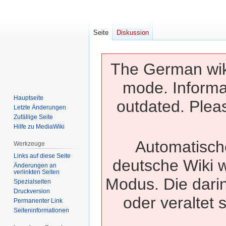
Seite
Diskussion
The German wiki
mode. Informa
Hauptseite
outdated. Pleas
Letzte Änderungen
Zufällige Seite
Hilfe zu MediaWiki
Automatisch
Werkzeuge
Links auf diese Seite
deutsche Wiki w
Änderungen an
verlinkten Seiten
Modus. Die dari
Spezialseiten
Druckversion
oder veraltet 
Permanenter Link
Seiten­­informationen