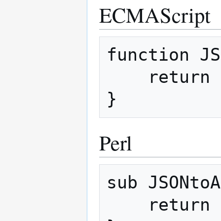
ECMAScript
function JS
    return Math.round(1e8 * value);

Perl
sub JSONtoA
    return sprintf '%.0f', 1e8 * shift;
