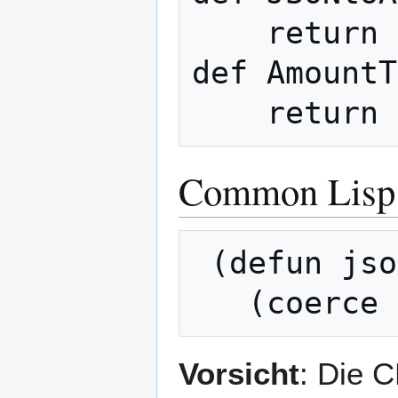
    return long(round(value * 1e8))

def AmountT
Common Lisp
 (defun json-to-amount (n)

Vorsicht
: Die 