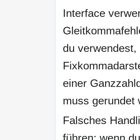
Interface verwe
Gleitkommafehle
du verwendest, 
Fixkommadarste
einer Ganzzahld
muss gerundet 
Falsches Handl
führen; wenn d