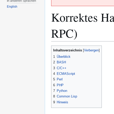
In anderen Sprachen
English
Korrektes Ha
RPC)
Zur
Zur
Inhaltsverzeichnis
Navigation
Suche
1
Überblick
springen
springen
2
BASH
3
C/C++
4
ECMAScript
5
Perl
6
PHP
7
Python
8
Common Lisp
9
Hinweis