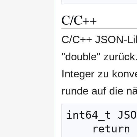
C/C++
C/C++ JSON-Libr
"double" zurück
Integer zu konve
runde auf die n
int64_t JSO
    return (int64_t)(value * 1e8 + (value 