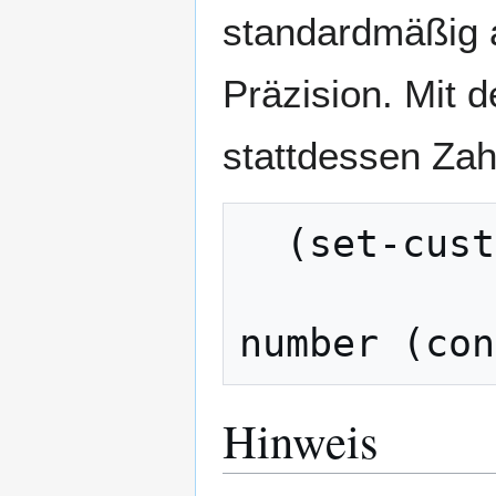
standardmäßig 
Präzision. Mit 
stattdessen Zah
  (set-custom-vars :real (lambda (n)

                
Hinweis