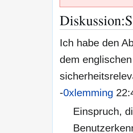
Diskussion
:
S
Zur
Zur
Ich habe den Ab
Navigation
Suche
springen
springen
dem englischen 
sicherheitsrelev
-
0xlemming
22:
Einspruch, d
Benutzerkenn