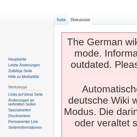
Seite
Diskussion
The German wiki
mode. Informa
Hauptseite
outdated. Pleas
Letzte Änderungen
Zufällige Seite
Hilfe zu MediaWiki
Automatisch
Werkzeuge
Links auf diese Seite
deutsche Wiki w
Änderungen an
verlinkten Seiten
Modus. Die dari
Spezialseiten
Druckversion
oder veraltet 
Permanenter Link
Seiten­­informationen