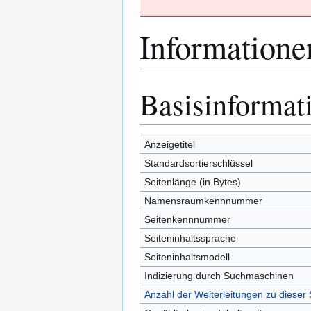
Informatione
Basisinformat
Zur
Zur
Navigation
Suche
springen
springen
Anzeigetitel
Standardsortierschlüssel
Seitenlänge (in Bytes)
Namensraumkennnummer
Seitenkennnummer
Seiteninhaltssprache
Seiteninhaltsmodell
Indizierung durch Suchmaschinen
Anzahl der Weiterleitungen zu dieser 