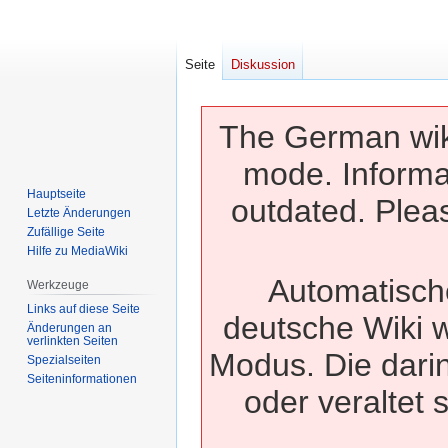
Seite
Diskussion
The German wiki
mode. Informa
Hauptseite
outdated. Pleas
Letzte Änderungen
Zufällige Seite
Hilfe zu MediaWiki
Automatisch
Werkzeuge
Links auf diese Seite
deutsche Wiki w
Änderungen an
verlinkten Seiten
Modus. Die dari
Spezialseiten
Seiten­­informationen
oder veraltet 