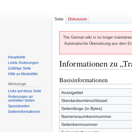
Seite
Diskussion
The German wiki is no longer maintained 
Automatische Übersetzung aus dem Engl
Hauptseite
Informationen zu „Tr
Letzte Änderungen
Zufällige Seite
Hilfe zu MediaWiki
Basisinformationen
Zur
Zur
Werkzeuge
Navigation
Suche
Links auf diese Seite
springen
springen
Anzeigetitel
Änderungen an
Standardsortierschlüssel
verlinkten Seiten
Spezialseiten
Seitenlänge (in Bytes)
Seiten­­informationen
Namensraumkennnummer
Seitenkennnummer