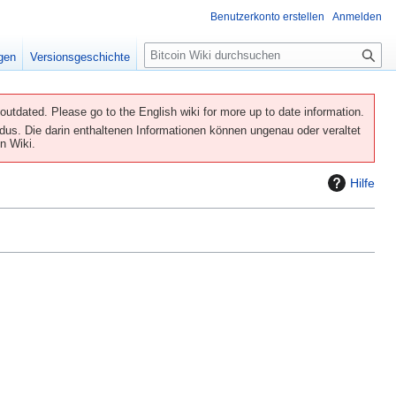
Benutzerkonto erstellen
Anmelden
S
igen
Versionsgeschichte
u
c
h
utdated. Please go to the English wiki for more up to date information.
e
us. Die darin enthaltenen Informationen können ungenau oder veraltet
n Wiki.
Hilfe