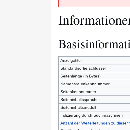
Informatione
Basisinformat
Zur
Zur
Navigation
Suche
springen
springen
Anzeigetitel
Standardsortierschlüssel
Seitenlänge (in Bytes)
Namensraumkennnummer
Seitenkennnummer
Seiteninhaltssprache
Seiteninhaltsmodell
Indizierung durch Suchmaschinen
Anzahl der Weiterleitungen zu dieser 