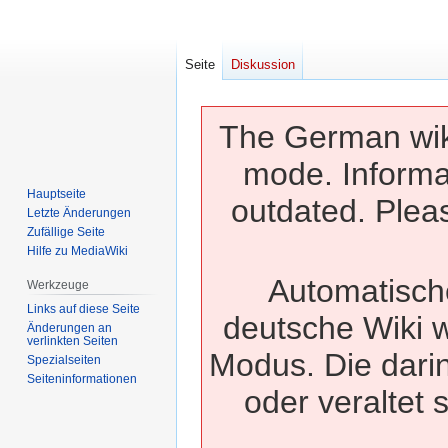
Seite
Diskussion
The German wiki
mode. Informa
Hauptseite
outdated. Pleas
Letzte Änderungen
Zufällige Seite
Hilfe zu MediaWiki
Automatisch
Werkzeuge
Links auf diese Seite
deutsche Wiki w
Änderungen an
verlinkten Seiten
Modus. Die dari
Spezialseiten
Seiten­­informationen
oder veraltet 