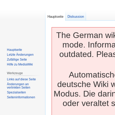
Hauptseite
Diskussion
The German wiki
mode. Informa
Hauptseite
outdated. Pleas
Letzte Änderungen
Zufällige Seite
Hilfe zu MediaWiki
Automatisch
Werkzeuge
Links auf diese Seite
deutsche Wiki w
Änderungen an
verlinkten Seiten
Modus. Die dari
Spezialseiten
Seiten­­informationen
oder veraltet 