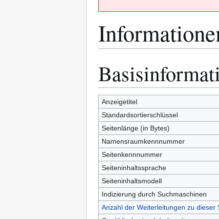
Informatione
Basisinformat
Zur
Zur
Navigation
Suche
springen
springen
Anzeigetitel
Standardsortierschlüssel
Seitenlänge (in Bytes)
Namensraumkennnummer
Seitenkennnummer
Seiteninhaltssprache
Seiteninhaltsmodell
Indizierung durch Suchmaschinen
Anzahl der Weiterleitungen zu dieser 