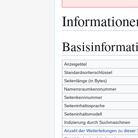
Informatione
Basisinformat
Zur
Zur
Navigation
Suche
springen
springen
Anzeigetitel
Standardsortierschlüssel
Seitenlänge (in Bytes)
Namensraumkennnummer
Seitenkennnummer
Seiteninhaltssprache
Seiteninhaltsmodell
Indizierung durch Suchmaschinen
Anzahl der Weiterleitungen zu dieser 