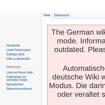
Seite
Diskussion
The German wiki
mode. Informa
Hauptseite
outdated. Pleas
Letzte Änderungen
Zufällige Seite
Hilfe zu MediaWiki
Automatisch
Werkzeuge
Links auf diese Seite
deutsche Wiki w
Änderungen an
verlinkten Seiten
Modus. Die dari
Spezialseiten
Seiten­­informationen
oder veraltet 