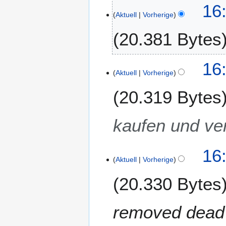
p
16
t
Aktuell
Vorherige
e
20.381 Bytes
m
b
e
16
r
Aktuell
Vorherige
2
0
20.319 Bytes
1
8
kaufen und ve
16
Aktuell
Vorherige
20.330 Bytes
removed dead l