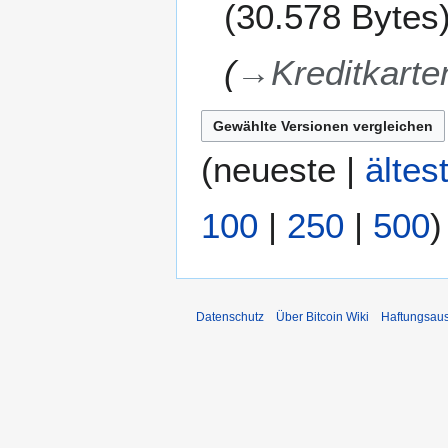
30.578 Bytes
O
2
k
0
t
→
Kreditkart
1
o
3
b
e
r
(
neueste
|
ältes
2
0
1
100
|
250
|
500
)
3
Datenschutz
Über Bitcoin Wiki
Haftungsau