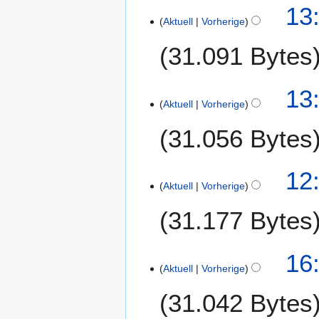
n
6
13
u
Aktuell
Vorherige
.
a
J
31.091 Bytes
r
a
2
n
0
u
13
1
a
Aktuell
Vorherige
6
r
31.056 Bytes
2
0
1
12
6
Aktuell
Vorherige
31.177 Bytes
2
16
Aktuell
Vorherige
.
N
31.042 Bytes
o
v