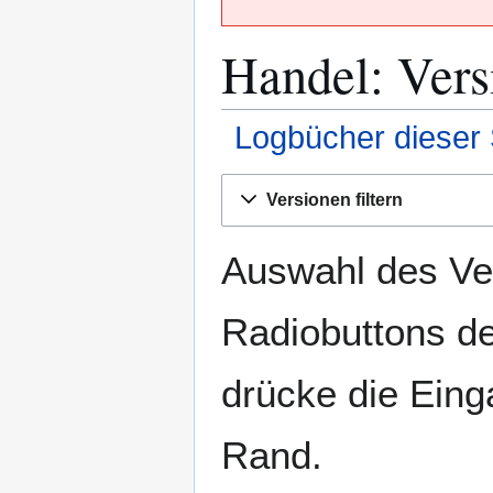
Handel: Vers
Logbücher dieser 
Zur
Zur
Versionen filtern
Navigation
Suche
springen
springen
Auswahl des Ver
Radiobuttons de
drücke die Eing
Rand.