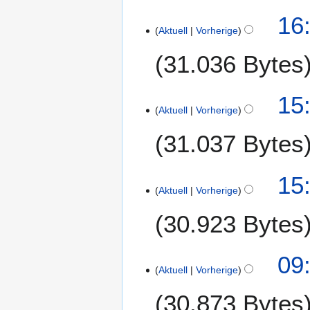
e
16
m
Aktuell
Vorherige
b
31.036 Bytes
e
r
2
15
0
Aktuell
Vorherige
1
5
31.037 Bytes
15
Aktuell
Vorherige
30.923 Bytes
1
09
Aktuell
Vorherige
2
.
30.873 Bytes
A