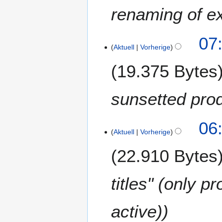
renaming of e
1
07
Aktuell
Vorherige
4
.
19.375 Bytes
S
e
p
sunsetted prod
t
e
06
m
Aktuell
Vorherige
b
e
22.910 Bytes
r
2
titles" (only p
0
1
8
active)