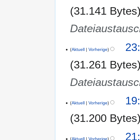
e
31.141 Bytes
i
t
u
Dateiaustausc
n
g
s
23
Aktuell
Vorherige
z
u
31.261 Bytes
s
a
m
Dateiaustausc
m
e
3
19:
n
Aktuell
Vorherige
0
f
.
a
31.200 Bytes
J
s
u
s
l
9
u
21
i
Aktuell
Vorherige
.
n