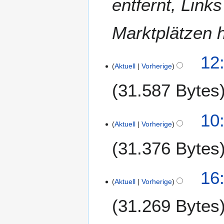
entfernt, Lin
Marktplätzen h
1
12
Aktuell
Vorherige
5
.
31.587 Bytes
J
a
n
10
u
Aktuell
Vorherige
a
31.376 Bytes
r
2
0
1
16
1
Aktuell
Vorherige
4
6
.
31.269 Bytes
J
a