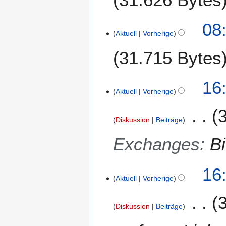
1
t
6
u
08
n
Aktuell
Vorherige
g
s
31.715 Bytes
z
u
1
16
s
Aktuell
Vorherige
.
a
M
m
ä
m
Diskussion
Beiträge
r
e
z
Exchanges
:
Bi
n
2
f
0
a
16
1
s
Aktuell
Vorherige
6
s
u
Diskussion
Beiträge
n
g