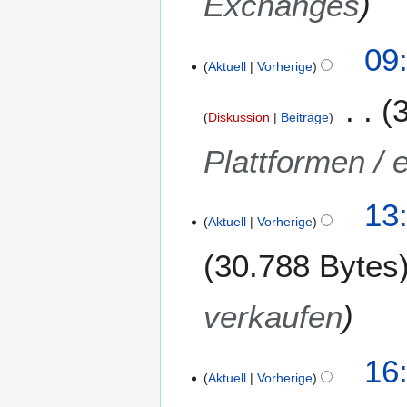
Exchanges
r
u
09
a
Aktuell
Vorherige
r
2
0
Diskussion
Beiträge
1
Plattformen / 
4
1
13
Aktuell
Vorherige
6
.
30.788 Bytes
D
e
z
verkaufen
e
m
3
16
b
Aktuell
Vorherige
0
e
.
r