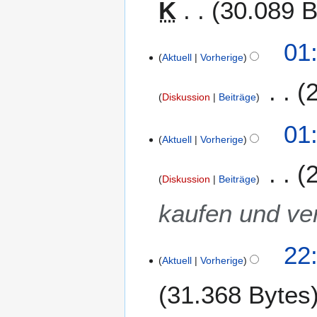
K
30.089 B
ä
r
z
2
01
2
Aktuell
Vorherige
2
0
.
1
F
Diskussion
Beiträge
5
e
b
01
r
Aktuell
Vorherige
u
a
Diskussion
Beiträge
r
2
kaufen und ve
0
1
5
1
22
Aktuell
Vorherige
8
.
31.368 Bytes
N
o