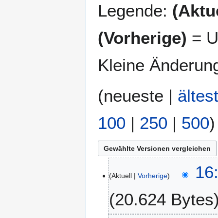
Legende:
(Aktue
(Vorherige)
= U
Kleine Änderun
(
neueste
|
ältes
100
|
250
|
500
)
2
16
Aktuell
Vorherige
1
.
20.624 Bytes
S
e