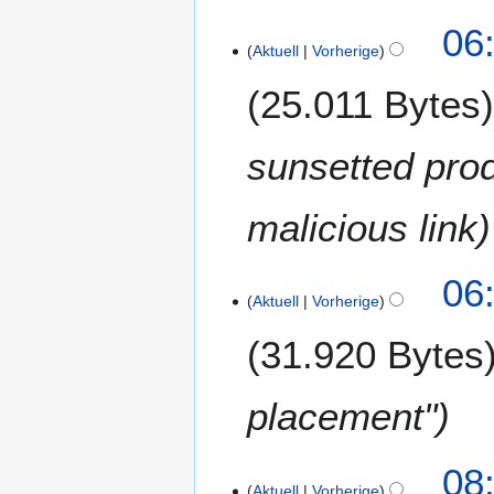
06
Aktuell
Vorherige
25.011 Bytes
sunsetted prod
malicious link
06
Aktuell
Vorherige
31.920 Bytes
placement"
1
08:
Aktuell
Vorherige
7