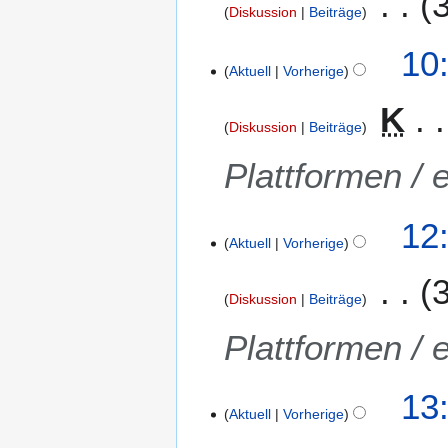
M
Diskussion
Beiträge
a
i
1
10:
2
Aktuell
Vorherige
5
0
.
K
1
A
Diskussion
Beiträge
5
p
r
Plattformen / 
i
l
1
12
2
Aktuell
Vorherige
3
0
.
1
M
5
Diskussion
Beiträge
ä
r
Plattformen / 
z
2
4
13
0
Aktuell
Vorherige
.
1
M
5