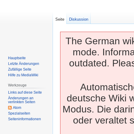
Seite
Diskussion
The German wiki
mode. Informa
Hauptseite
outdated. Pleas
Letzte Änderungen
Zufällige Seite
Hilfe zu MediaWiki
Automatisch
Werkzeuge
Links auf diese Seite
deutsche Wiki w
Änderungen an
verlinkten Seiten
Modus. Die dari
Atom
Spezialseiten
oder veraltet 
Seiten­­informationen