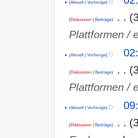
Aktuell
Vorherige
r
2
0
Diskussion
Beiträge
1
Plattformen / 
4
02
Aktuell
Vorherige
Diskussion
Beiträge
Plattformen / 
2
09
Aktuell
Vorherige
1
.
F
Diskussion
Beiträge
e
b