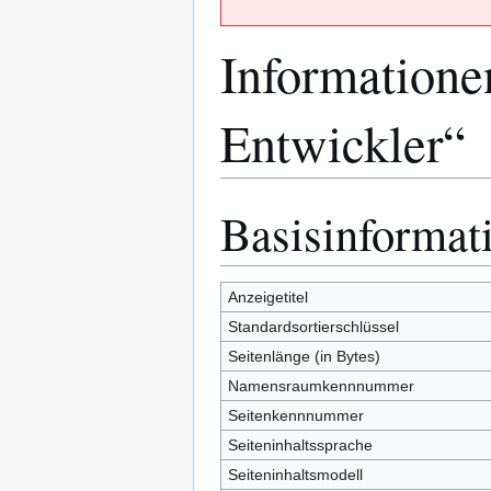
Informatione
Entwickler“
Basisinformat
Zur
Zur
Navigation
Suche
springen
springen
Anzeigetitel
Standardsortierschlüssel
Seitenlänge (in Bytes)
Namensraumkennnummer
Seitenkennnummer
Seiteninhaltssprache
Seiteninhaltsmodell