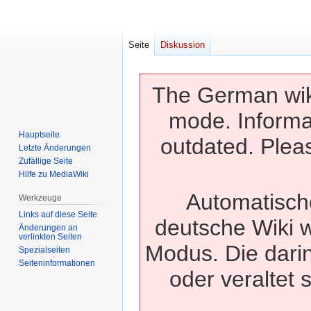
Seite
Diskussion
The German wiki
mode. Informa
Hauptseite
outdated. Pleas
Letzte Änderungen
Zufällige Seite
Hilfe zu MediaWiki
Automatisch
Werkzeuge
Links auf diese Seite
deutsche Wiki w
Änderungen an
verlinkten Seiten
Modus. Die dari
Spezialseiten
Seiten­­informationen
oder veraltet 