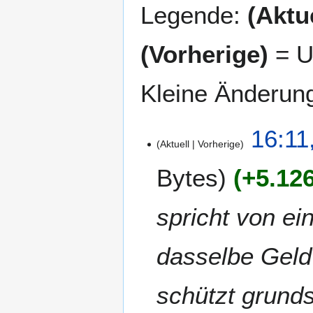
Legende:
(Aktue
(Vorherige)
= U
Kleine Änderun
2
16:11
Aktuell
Vorherige
8
.
Bytes
+5.12
D
e
z
spricht von ei
e
m
dasselbe Geld
b
e
r
schützt grunds
2