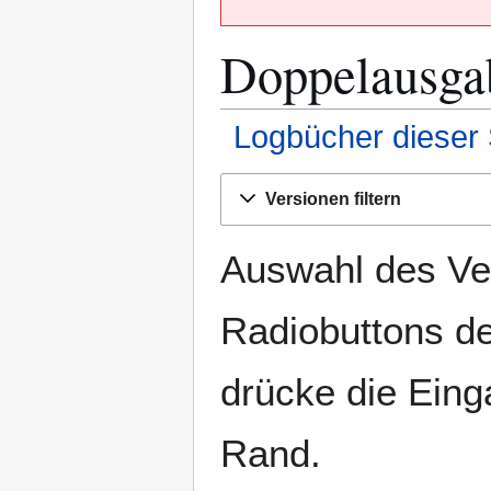
Doppelausgab
Logbücher dieser 
Zur
Zur
Versionen filtern
Navigation
Suche
springen
springen
Auswahl des Ver
Radiobuttons de
drücke die Eing
Rand.