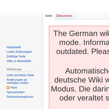
Seite
Diskussion
The German wiki
mode. Informa
Hauptseite
outdated. Pleas
Letzte Änderungen
Zufällige Seite
Hilfe zu MediaWiki
Automatisch
Werkzeuge
Links auf diese Seite
deutsche Wiki w
Änderungen an
verlinkten Seiten
Modus. Die dari
Atom
Spezialseiten
oder veraltet 
Seiten­­informationen