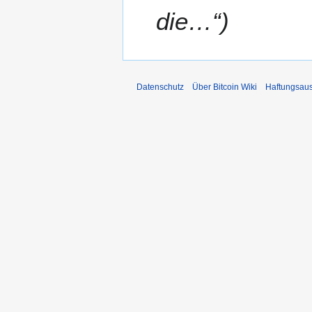
0
die…“
1
2
Datenschutz
Über Bitcoin Wiki
Haftungsau