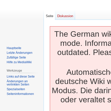
Seite
Diskussion
The German wiki
mode. Informa
Hauptseite
outdated. Pleas
Letzte Änderungen
Zufällige Seite
Hilfe zu MediaWiki
Automatisch
Werkzeuge
Links auf diese Seite
deutsche Wiki w
Änderungen an
verlinkten Seiten
Modus. Die dari
Spezialseiten
Seiten­­informationen
oder veraltet 