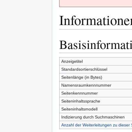
Informatione
Basisinformat
Zur
Zur
Navigation
Suche
springen
springen
Anzeigetitel
Standardsortierschlüssel
Seitenlänge (in Bytes)
Namensraumkennnummer
Seitenkennnummer
Seiteninhaltssprache
Seiteninhaltsmodell
Indizierung durch Suchmaschinen
Anzahl der Weiterleitungen zu dieser 