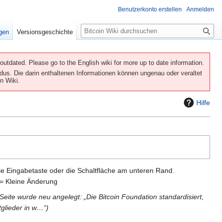
Benutzerkonto erstellen
Anmelden
S
igen
Versionsgeschichte
u
c
h
utdated. Please go to the English wiki for more up to date information.
e
us. Die darin enthaltenen Informationen können ungenau oder veraltet
n Wiki.
Hilfe
ie Eingabetaste oder die Schaltfläche am unteren Rand.
= Kleine Änderung
Seite wurde neu angelegt: „Die Bitcoin Foundation standardisiert,
tglieder in w…“