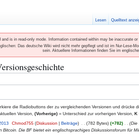
Lesen
Quelltext anze
and is in read-only mode. Information contained within may be inaccurate or o
ischen: Das deutsche Wiki wird nicht mehr gepflegt und ist im Nur-Lese-Mod
sein. Aktuellere Informationen finden Sie im englische
Versionsgeschichte
kiere die Radiobuttons der zu vergleichenden Versionen und drücke d
ktuellen Version,
(Vorherige)
= Unterschied zur vorherigen Version,
K
 2013
Chmod755
Diskussion
Beiträge
782 Bytes
+782
Die 
 Bitcoin. Die BF bietet ein englischsprachiges Diskussionsforum für Mi