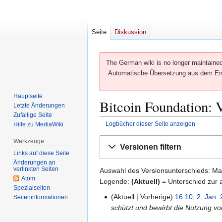
Seite
Diskussion
The German wiki is no longer maintained 
Automatische Übersetzung aus dem Engl
Hauptseite
Bitcoin Foundation: 
Letzte Änderungen
Zufällige Seite
Logbücher dieser Seite anzeigen
Hilfe zu MediaWiki
Zur
Zur
Werkzeuge
Versionen filtern
Navigation
Suche
Links auf diese Seite
springen
springen
Änderungen an
verlinkten Seiten
Auswahl des Versionsunterschieds: Mar
Atom
Legende:
(Aktuell)
= Unterschied zur a
Spezialseiten
Aktuell
Vorherige
16:10, 2. Jan.
Seiten­­informationen
2
schützt und bewirbt die Nutzung von
.
J